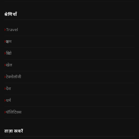
श्रेणियाँ
Travel
क्राइम
क्रिप्टो
खेल
टेक्नोलॉजी
देश
धर्म
पॉलिटिक्स
ताज़ा खबरें