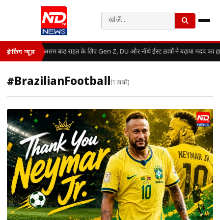
असम बाढ़ राहत के लिए Gen Z, DU और नॉर्थ ईस्ट छात्रों ने बढ़ाया मदद का ह
ब्रेकिंग न्यूज़
#BrazilianFootball
(1 खबरें)