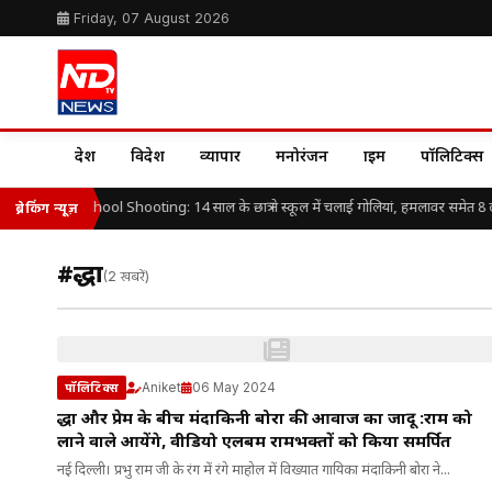
Friday, 07 August 2026
देश
विदेश
व्यापार
मनोरंजन
क्राइम
पॉलिटिक्स
Thailand School Shooting: 14 साल के छात्र ने स्कूल में चलाई गोलियां, हमलावर समेत 8 ल
ब्रेकिंग न्यूज़
#श्रद्धा
(2 खबरें)
Aniket
06 May 2024
पॉलिटिक्स
श्रद्धा और प्रेम के बीच मंदाकिनी बोरा की आवाज का जादू :राम को
लाने वाले आयेंगे, वीडियो एलबम रामभक्तों को किया समर्पित
नई दिल्ली। प्रभु राम जी के रंग में रंगे माहोल में विख्यात गायिका मंदाकिनी बोरा ने...