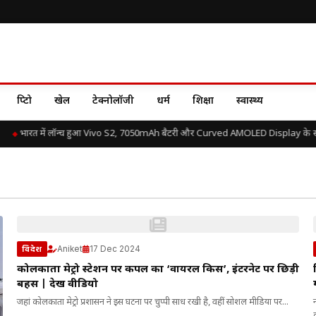
क्रिप्टो
खेल
टेक्नोलॉजी
धर्म
शिक्षा
स्वास्थ्य
भारत में लॉन्च हुआ Vivo S2, 7050mAh बैटरी और Curved AMOLED Display के साथ 
Aniket
17 Dec 2024
विदेश
कोलकाता मेट्रो स्टेशन पर कपल का ‘वायरल किस’, इंटरनेट पर छिड़ी
बहस | देखें वीडियो
जहां कोलकाता मेट्रो प्रशासन ने इस घटना पर चुप्पी साध रखी है, वहीं सोशल मीडिया पर...