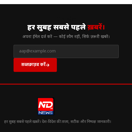
// न्यूज़लेटर
हर सुबह सबसे पहले
ख़बरें।
अपना ईमेल दर्ज करें — कोई स्पैम नहीं, सिर्फ ज़रूरी खबरें।
सब्सक्राइब करें
हर सुबह सबसे पहले खबरें। देश-विदेश की ताज़ा, सटीक और निष्पक्ष जानकारी।