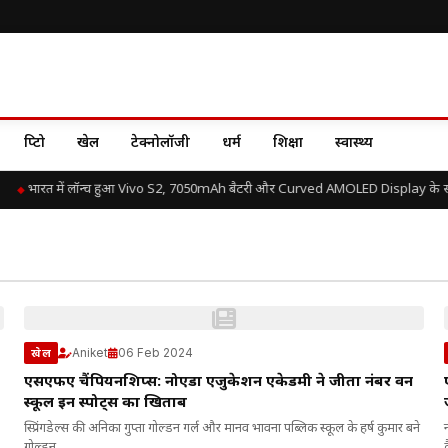
क्रिप्टो
खेल
टेक्नोलॉजी
धर्म
शिक्षा
स्वास्थ्य
भारत में लॉन्च हुआ Vivo S2, 7050mAh बैटरी और Curved AMOLED Display के साथ 
Aniket
06 Feb 2024
खेल
एसएफए चैंपियनशिप्स: नोएडा एजुकेशन एकेडमी ने जीता नंबर वन
स्कूल इन स्पोर्ट्स का खिताब
स्प्रिंगडेल्स की अनिका गुप्ता गोल्डन गर्ल और मानव भावना पब्लिक स्कूल के हर्ष कुमार बने