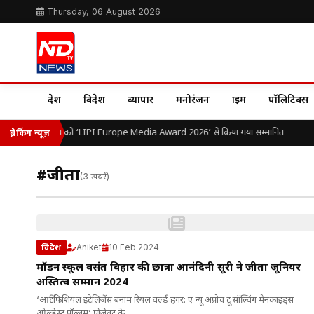
Thursday, 06 August 2026
देश
विदेश
व्यापार
मनोरंजन
क्राइम
पॉलिटिक्स
डॉ. ओ.पी. यादव को ‘LIPI Europe Media Award 2026’ से किया गया सम्मानित
ब्रेकिंग न्यूज़
#जीता
(3 खबरें)
Aniket
10 Feb 2024
विदेश
मॉडर्न स्कूल वसंत विहार की छात्रा आनंदिनी सूरी ने जीता जूनियर
अस्तित्व सम्मान 2024
‘आर्टिफिशियल इंटेलिजेंस बनाम रियल वर्ल्ड हंगर: ए न्यू अप्रोच टू सॉल्विंग मैनकाइंड्स