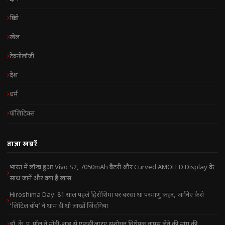
क्रिप्टो
खेल
टेक्नोलॉजी
देश
धर्म
पॉलिटिक्स
ताज़ा खबरें
भारत में लॉन्च हुआ Vivo S2, 7050mAh बैटरी और Curved AMOLED Display के
साथ जानें और क्या है खास
Hiroshima Day: 81 साल पहले हिरोशिमा पर बरसा था परमाणु कहर, जानिए कैसे
‘लिटिल बॉय’ ने थाम दी थी लाखों जिंदगियां
डॉ. के. ए. पॉल ने मोदी-शाह से एफसीआरए संशोधन विधेयक वापस लेने की मांग की