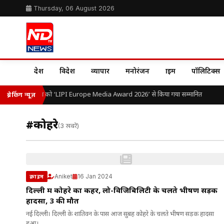
Thursday, 06 August 2026
देश
विदेश
व्यापार
मनोरंजन
क्राइम
पॉलिटिक्स
डॉ. ओ.पी. यादव को ‘LIPI Europe Media Award 2026’ से किया गया सम्मानित
ब्रेकिंग न्यूज़
#कोहरे
(3 खबरें)
Aniket
16 Jan 2024
क्राइम
दिल्ली में कोहरे का कहर, लो-विजिबिलिटी के चलते भीषण सड़क
हादसा, 3 की मौत
नई दिल्ली। दिल्ली के शांतिवन के पास आज सुबह कोहरे के चलते भीषण सड़क हादसा