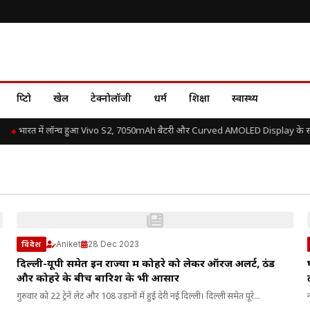
क्रिप्टो
खेल
टेक्नोलॉजी
धर्म
शिक्षा
स्वास्थ्य
भारत में लॉन्च हुआ Vivo S2, 7050mAh बैटरी और Curved AMOLED Display के साथ 
Aniket
28 Dec 2023
विदेश
दिल्ली-यूपी समेत इन राज्यों में कोहरे को लेकर ऑरेंज अलर्ट, ठंड
और कोहरे के बीच बारिश के भी आसार
गुरुवार को 22 ट्रेनें लेट और 108 उड़ानों में हुई देरी नई दिल्ली। दिल्ली समेत पूरे...