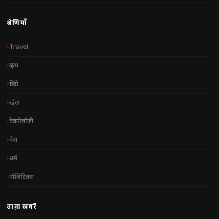
श्रेणियाँ
Travel
क्राइम
क्रिप्टो
खेल
टेक्नोलॉजी
देश
धर्म
पॉलिटिक्स
ताज़ा खबरें