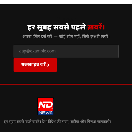
// न्यूज़लेटर
हर सुबह सबसे पहले
ख़बरें।
अपना ईमेल दर्ज करें — कोई स्पैम नहीं, सिर्फ ज़रूरी खबरें।
सब्सक्राइब करें
हर सुबह सबसे पहले खबरें। देश-विदेश की ताज़ा, सटीक और निष्पक्ष जानकारी।