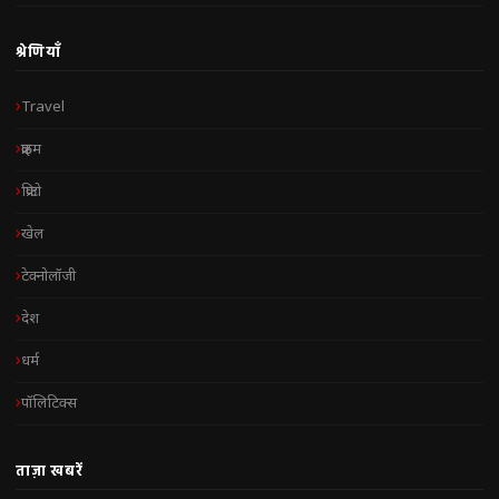
श्रेणियाँ
Travel
क्राइम
क्रिप्टो
खेल
टेक्नोलॉजी
देश
धर्म
पॉलिटिक्स
ताज़ा खबरें