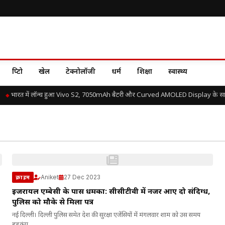
क्रिप्टो
खेल
टेक्नोलॉजी
धर्म
शिक्षा
स्वास्थ्य
भारत में लॉन्च हुआ Vivo S2, 7050mAh बैटरी और Curved AMOLED Display के साथ ज
Aniket
27 Dec 2023
क्राइम
इजरायल एम्बेसी के पास धमका: सीसीटीवी में नजर आए दो संदिग्ध,
पुलिस को मौके से मिला पत्र
नई दिल्ली। दिल्ली पुलिस समेत देश की सुरक्षा एजेंसियों में मंगलवार शाम को उस समय