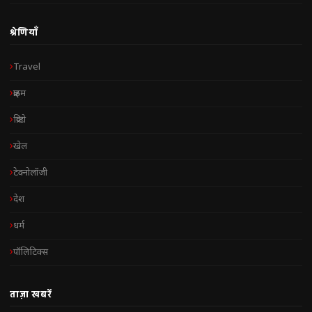
श्रेणियाँ
Travel
क्राइम
क्रिप्टो
खेल
टेक्नोलॉजी
देश
धर्म
पॉलिटिक्स
ताज़ा खबरें