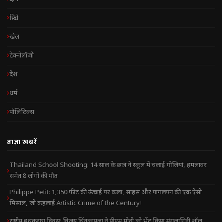
क्रिप्टो
खेल
टेक्नोलॉजी
देश
धर्म
पॉलिटिक्स
ताज़ा खबरें
Thailand School Shooting: 14 साल के छात्र ने स्कूल में चलाई गोलियां, हमलावर
समेत 8 लोगों की मौत
Philippe Petit: 1,350 फीट की ऊंचाई पर कला, साहस और पागलपन की एक ऐसी
मिसाल, जो कहलाई Artistic Crime of the Century!
राष्ट्रीय हथकरघा दिवस: विजय चिंतकायला ने पीएम मोदी को भेंट किया मंगलागिरी शॉल