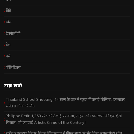
क्रिप्टो
खेल
टेक्नोलॉजी
देश
धर्म
पॉलिटिक्स
ताज़ा खबरें
Thailand School Shooting: 14 साल के छात्र ने स्कूल में चलाई गोलियां, हमलावर
समेत 8 लोगों की मौत
Philippe Petit: 1,350 फीट की ऊंचाई पर कला, साहस और पागलपन की एक ऐसी
मिसाल, जो कहलाई Artistic Crime of the Century!
राष्ट्रीय हथकरघा दिवस: विजय चिंतकायला ने पीएम मोदी को भेंट किया मंगलागिरी शॉल