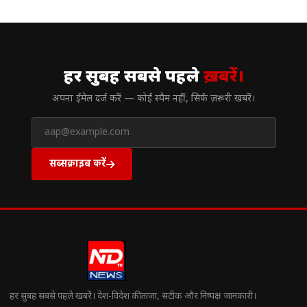
// न्यूज़लेटर
हर सुबह सबसे पहले
ख़बरें।
अपना ईमेल दर्ज करें — कोई स्पैम नहीं, सिर्फ ज़रूरी खबरें।
सब्सक्राइब करें
हर सुबह सबसे पहले खबरें। देश-विदेश की ताज़ा, सटीक और निष्पक्ष जानकारी।