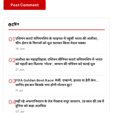
ट्रेंडिंग
01
एशियन कराटे चैंपियनशिप के फाइनल में पहुंचीं भारत की अलीशा,
चीन-ईरान के दिग्गजों को धूल चटाकर किया मेडल पक्का
19 Jun
02
अलीशा का महाइतिहास: एशियन सीनियर कराटे चैंपियनशिप में भारत
को पहली बार दिलाया ‘गोल्ड’, जापान की चैंपियन को चटाई धूल
21 Jun
03
FIFA Golden Boot Race: मेसी, एम्बाप्पे, हालैंड या हैरी केन…
जानिए इस बार किसके नाम होगी गोल्डन बूट?
11 Jul
04
नहीं रहे अफगानिस्तान के तेज गेंदबाज शपूर ज़ादरान, 38 साल की उम्र में
दुनिया को कहा अलविदा
07 Jul