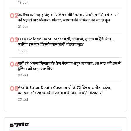
19 Jun
02
अलीशा का महाइतिहास: एशियन सीनियर कराटे चैंपियनशिप में भारत
को पहली बार दिलाया ‘गोल्ड’, जापान की चैंपियन को चटाई धूल
21 Jun
03
FIFA Golden Boot Race: मेसी, एम्बाप्पे, हालैंड या हैरी केन…
जानिए इस बार किसके नाम होगी गोल्डन बूट?
11 Jul
04
नहीं रहे अफगानिस्तान के तेज गेंदबाज शपूर ज़ादरान, 38 साल की उम्र में
दुनिया को कहा अलविदा
07 Jul
05
Akriti Sutar Death Case: शादी के 72 दिन बाद मौत, दहेज,
प्रताड़ना और रहस्यमयी घटनाक्रम के शक में पति गिरफ्तार
07 Jul
न्यूज़लेटर