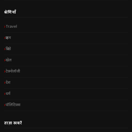
श्रेणियाँ
Travel
क्राइम
क्रिप्टो
खेल
टेक्नोलॉजी
देश
धर्म
पॉलिटिक्स
ताज़ा खबरें