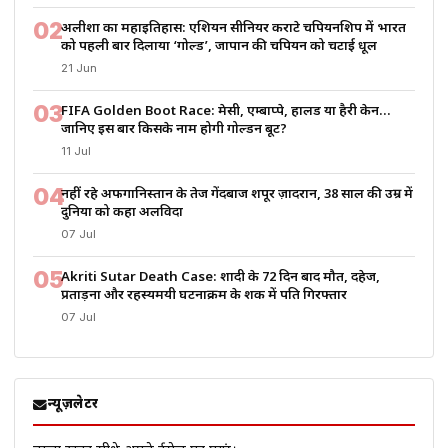
02
अलीशा का महाइतिहास: एशियन सीनियर कराटे चैंपियनशिप में भारत
को पहली बार दिलाया ‘गोल्ड’, जापान की चैंपियन को चटाई धूल
21 Jun
03
FIFA Golden Boot Race: मेसी, एम्बाप्पे, हालैंड या हैरी केन…
जानिए इस बार किसके नाम होगी गोल्डन बूट?
11 Jul
04
नहीं रहे अफगानिस्तान के तेज गेंदबाज शपूर ज़ादरान, 38 साल की उम्र में
दुनिया को कहा अलविदा
07 Jul
05
Akriti Sutar Death Case: शादी के 72 दिन बाद मौत, दहेज,
प्रताड़ना और रहस्यमयी घटनाक्रम के शक में पति गिरफ्तार
07 Jul
न्यूज़लेटर