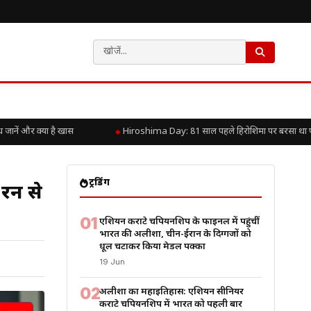
ं और क्या है खास
Hiroshima Day: 81 साल पहले हिरोशिमा पर बरसा था परमाणु 
ट्रेंडिंग
 रन से
01
एशियन कराटे चैंपियनशिप के फाइनल में पहुंचीं
भारत की अलीशा, चीन-ईरान के दिग्गजों को
धूल चटाकर किया मेडल पक्का
19 Jun
02
अलीशा का महाइतिहास: एशियन सीनियर
कराटे चैंपियनशिप में भारत को पहली बार