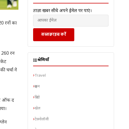
ताज़ा खबरें सीधे अपने ईमेल पर पाएं।
20 रनों का
सब्सक्राइब करें
ने 260 रन
श्रेणियाँ
िकेट
ी चर्चा ने
Travel
क्राइम
क्रिप्टो
लेयर ऑफ द
खेल
ाया।
टेक्नोलॉजी
्लेन