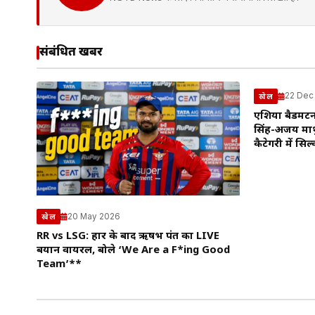
संबंधित खबरें
22 Dec
खेल
एशिया बैडमिं
सिंह-अजय माथु
कैटेगरी में सिल
20 May 2026
खेल
RR vs LSG: हार के बाद ऋषभ पंत का LIVE
बयान वायरल, बोले ‘We Are a F*ing Good
Team’**