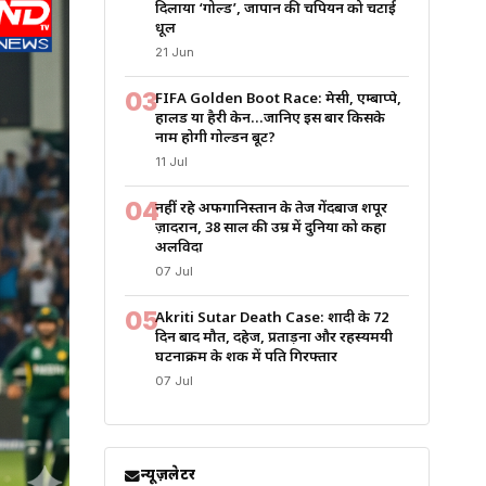
दिलाया ‘गोल्ड’, जापान की चैंपियन को चटाई
धूल
21 Jun
03
FIFA Golden Boot Race: मेसी, एम्बाप्पे,
हालैंड या हैरी केन…जानिए इस बार किसके
नाम होगी गोल्डन बूट?
11 Jul
04
नहीं रहे अफगानिस्तान के तेज गेंदबाज शपूर
ज़ादरान, 38 साल की उम्र में दुनिया को कहा
अलविदा
07 Jul
05
Akriti Sutar Death Case: शादी के 72
दिन बाद मौत, दहेज, प्रताड़ना और रहस्यमयी
घटनाक्रम के शक में पति गिरफ्तार
07 Jul
न्यूज़लेटर