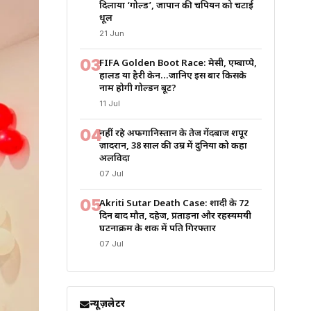
दिलाया ‘गोल्ड’, जापान की चैंपियन को चटाई
धूल
21 Jun
03
FIFA Golden Boot Race: मेसी, एम्बाप्पे,
हालैंड या हैरी केन…जानिए इस बार किसके
नाम होगी गोल्डन बूट?
11 Jul
04
नहीं रहे अफगानिस्तान के तेज गेंदबाज शपूर
ज़ादरान, 38 साल की उम्र में दुनिया को कहा
अलविदा
07 Jul
05
Akriti Sutar Death Case: शादी के 72
दिन बाद मौत, दहेज, प्रताड़ना और रहस्यमयी
घटनाक्रम के शक में पति गिरफ्तार
07 Jul
न्यूज़लेटर