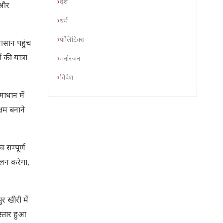
देश
 और
धर्म
पॉलिटिक्स
आसान पहुंच
 की यात्रा
मनोरंजन
विदेश
ाधान में
्षम बनाने
व सम्पूर्ण
पालन करेगा,
र खीरी में
स्तार हुआ