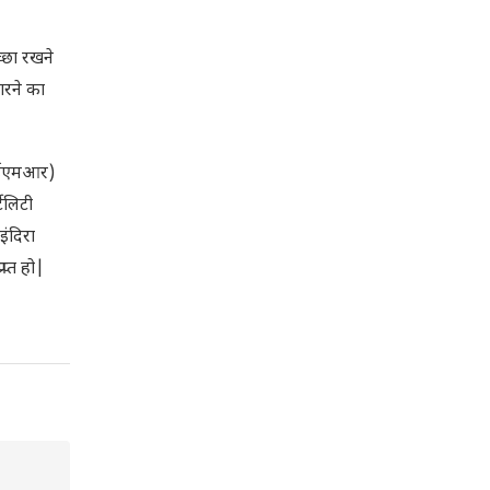
च्छा रखने
ारने का
ड (ईएमआर)
िलिटी
इंदिरा
प्त हो|