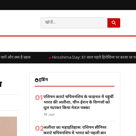
और क्या है खास
Hiroshima Day: 81 साल पहले हिरोशिमा पर बरसा था परमाणु कह
ट्रेंडिंग
भ
01
एशियन कराटे चैंपियनशिप के फाइनल में पहुंचीं
भारत की अलीशा, चीन-ईरान के दिग्गजों को
धूल चटाकर किया मेडल पक्का
19 Jun
02
अलीशा का महाइतिहास: एशियन सीनियर
कराटे चैंपियनशिप में भारत को पहली बार