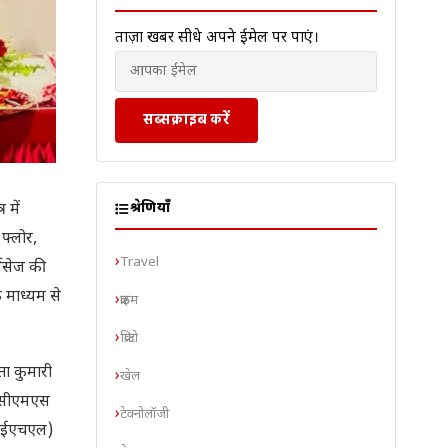
ताज़ा खबरें सीधे अपने ईमेल पर पाएं।
सब्सक्राइब करें
 में
श्रेणियाँ
 फ्लोर,
Travel
विसेज की
के माध्यम से
क्राइम
क्रिप्टो
ता कुमारी
खेल
े सीएमएस
टेक्नोलॉजी
ईआईएचएल)