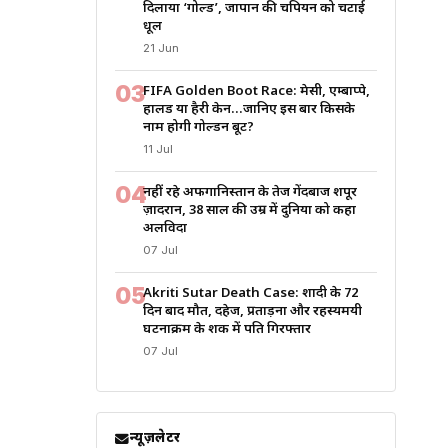
दिलाया ‘गोल्ड’, जापान की चैंपियन को चटाई
धूल
21 Jun
03
FIFA Golden Boot Race: मेसी, एम्बाप्पे,
हालैंड या हैरी केन…जानिए इस बार किसके
नाम होगी गोल्डन बूट?
11 Jul
04
नहीं रहे अफगानिस्तान के तेज गेंदबाज शपूर
ज़ादरान, 38 साल की उम्र में दुनिया को कहा
अलविदा
07 Jul
05
Akriti Sutar Death Case: शादी के 72
दिन बाद मौत, दहेज, प्रताड़ना और रहस्यमयी
घटनाक्रम के शक में पति गिरफ्तार
07 Jul
न्यूज़लेटर