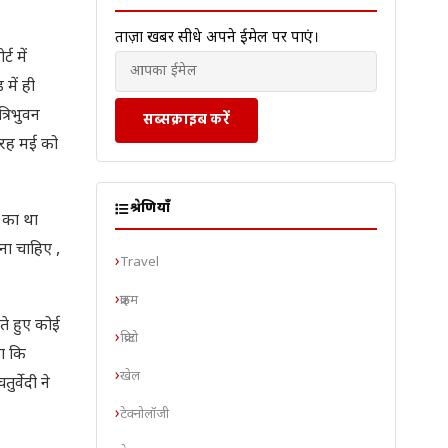
ताज़ा खबरें सीधे अपने ईमेल पर पाएं।
ट में
में ही
्रिभुवन
सब्सक्राइब करें
ारह मई को
श्रेणियाँ
े का था
ना चाहिए ,
Travel
क्राइम
ाते हुए कोई
क्रिप्टो
या कि
खेल
्वेदी ने
टेक्नोलॉजी