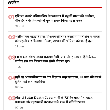
ट्रेंडिंग
01
एशियन कराटे चैंपियनशिप के फाइनल में पहुंचीं भारत की अलीशा,
चीन-ईरान के दिग्गजों को धूल चटाकर किया मेडल पक्का
19 Jun
02
अलीशा का महाइतिहास: एशियन सीनियर कराटे चैंपियनशिप में भारत
को पहली बार दिलाया ‘गोल्ड’, जापान की चैंपियन को चटाई धूल
21 Jun
03
FIFA Golden Boot Race: मेसी, एम्बाप्पे, हालैंड या हैरी केन…
जानिए इस बार किसके नाम होगी गोल्डन बूट?
11 Jul
04
नहीं रहे अफगानिस्तान के तेज गेंदबाज शपूर ज़ादरान, 38 साल की उम्र में
दुनिया को कहा अलविदा
07 Jul
05
Akriti Sutar Death Case: शादी के 72 दिन बाद मौत, दहेज,
प्रताड़ना और रहस्यमयी घटनाक्रम के शक में पति गिरफ्तार
07 Jul