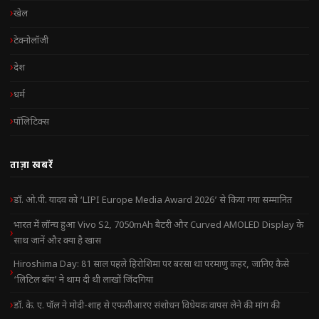
खेल
टेक्नोलॉजी
देश
धर्म
पॉलिटिक्स
ताज़ा खबरें
डॉ. ओ.पी. यादव को ‘LIPI Europe Media Award 2026’ से किया गया सम्मानित
भारत में लॉन्च हुआ Vivo S2, 7050mAh बैटरी और Curved AMOLED Display के
साथ जानें और क्या है खास
Hiroshima Day: 81 साल पहले हिरोशिमा पर बरसा था परमाणु कहर, जानिए कैसे
‘लिटिल बॉय’ ने थाम दी थी लाखों जिंदगियां
डॉ. के. ए. पॉल ने मोदी-शाह से एफसीआरए संशोधन विधेयक वापस लेने की मांग की