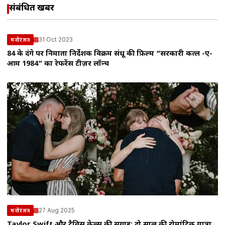
संबंधित खबरें
31 Oct 2023
मनोरंजन
84 के दंगे पर निर्माता निर्देशक विक्रम संधू की फ़िल्म “सरकारी कत्ल -ए-
आम 1984” का रेफरेंस टीज़र लॉन्च
27 Aug 2025
मनोरंजन
Taylor Swift और ट्रैविस केल्स की सगाई: दो साल की रोमांटिक यात्रा