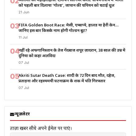
02
अलीशा का महाइतिहास: एशियन सीनियर कराटे चैंपियनशिप में भारत
को पहली बार दिलाया ‘गोल्ड’, जापान की चैंपियन को चटाई धूल
21 Jun
03
FIFA Golden Boot Race: मेसी, एम्बाप्पे, हालैंड या हैरी केन…
जानिए इस बार किसके नाम होगी गोल्डन बूट?
11 Jul
04
नहीं रहे अफगानिस्तान के तेज गेंदबाज शपूर ज़ादरान, 38 साल की उम्र में
दुनिया को कहा अलविदा
07 Jul
05
Akriti Sutar Death Case: शादी के 72 दिन बाद मौत, दहेज,
प्रताड़ना और रहस्यमयी घटनाक्रम के शक में पति गिरफ्तार
07 Jul
न्यूज़लेटर
ताज़ा खबरें सीधे अपने ईमेल पर पाएं।