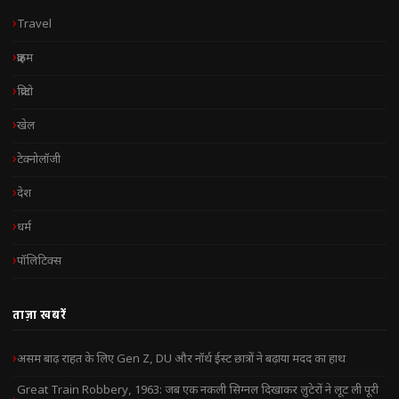
Travel
क्राइम
क्रिप्टो
खेल
टेक्नोलॉजी
देश
धर्म
पॉलिटिक्स
ताज़ा खबरें
असम बाढ़ राहत के लिए Gen Z, DU और नॉर्थ ईस्ट छात्रों ने बढ़ाया मदद का हाथ
Great Train Robbery, 1963: जब एक नकली सिग्नल दिखाकर लुटेरों ने लूट ली पूरी