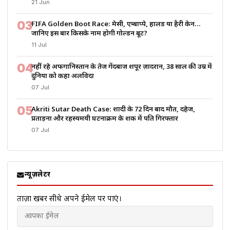
21 Jun
03
FIFA Golden Boot Race: मेसी, एम्बाप्पे, हालैंड या हैरी केन…
जानिए इस बार किसके नाम होगी गोल्डन बूट?
11 Jul
04
नहीं रहे अफगानिस्तान के तेज गेंदबाज शपूर ज़ादरान, 38 साल की उम्र में
दुनिया को कहा अलविदा
07 Jul
05
Akriti Sutar Death Case: शादी के 72 दिन बाद मौत, दहेज,
प्रताड़ना और रहस्यमयी घटनाक्रम के शक में पति गिरफ्तार
07 Jul
न्यूज़लेटर
ताज़ा खबरें सीधे अपने ईमेल पर पाएं।