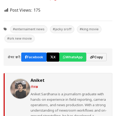
Post Views:
175
#enternaiment news
#jacky sroff
#king movie
#srk new movie
शेयर करें:
Facebook
X
WhatsApp
Copy
Aniket
लेखक
Aniket Sardhana is a journalism graduate with
hands-on experience in field reporting, camera
operations, and news production. With a strong
understanding of newsroom workflows and on-