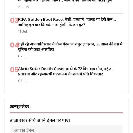
को पहली बार दिलाया ‘गोल्ड’, जापान की चैंपियन को चटाई धूल
21 Jun
03
FIFA Golden Boot Race: मेसी, एम्बाप्पे, हालैंड या हैरी केन…
जानिए इस बार किसके नाम होगी गोल्डन बूट?
11 Jul
04
नहीं रहे अफगानिस्तान के तेज गेंदबाज शपूर ज़ादरान, 38 साल की उम्र में
दुनिया को कहा अलविदा
07 Jul
05
Akriti Sutar Death Case: शादी के 72 दिन बाद मौत, दहेज,
प्रताड़ना और रहस्यमयी घटनाक्रम के शक में पति गिरफ्तार
07 Jul
न्यूज़लेटर
ताज़ा खबरें सीधे अपने ईमेल पर पाएं।