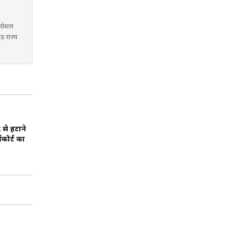
ं सोशल
गढ़ राज्य
से हटाने
कोर्ट का