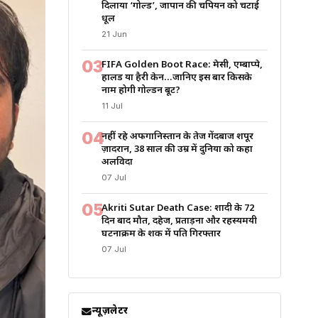
दिलाया ‘गोल्ड’, जापान की चैंपियन को चटाई
धूल
21 Jun
03
FIFA Golden Boot Race: मेसी, एम्बाप्पे,
हालैंड या हैरी केन…जानिए इस बार किसके
नाम होगी गोल्डन बूट?
11 Jul
04
नहीं रहे अफगानिस्तान के तेज गेंदबाज शपूर
ज़ादरान, 38 साल की उम्र में दुनिया को कहा
अलविदा
07 Jul
05
Akriti Sutar Death Case: शादी के 72
दिन बाद मौत, दहेज, प्रताड़ना और रहस्यमयी
घटनाक्रम के शक में पति गिरफ्तार
07 Jul
न्यूज़लेटर