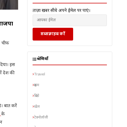
ताज़ा खबरें सीधे अपने ईमेल पर पाएं।
 भाजपा
सब्सक्राइब करें
। चीफ
श्रेणियाँ
दिया। इस
ें देश की
Travel
क्राइम
क्रिप्टो
। बात करें
खेल
ी
के
टेक्नोलॉजी
यन