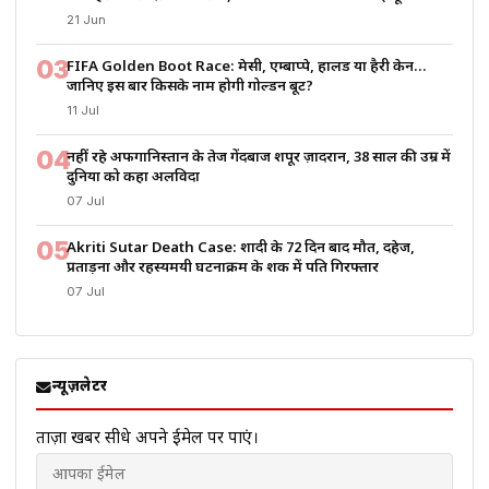
21 Jun
03
FIFA Golden Boot Race: मेसी, एम्बाप्पे, हालैंड या हैरी केन…
जानिए इस बार किसके नाम होगी गोल्डन बूट?
11 Jul
04
नहीं रहे अफगानिस्तान के तेज गेंदबाज शपूर ज़ादरान, 38 साल की उम्र में
दुनिया को कहा अलविदा
07 Jul
05
Akriti Sutar Death Case: शादी के 72 दिन बाद मौत, दहेज,
प्रताड़ना और रहस्यमयी घटनाक्रम के शक में पति गिरफ्तार
07 Jul
न्यूज़लेटर
ताज़ा खबरें सीधे अपने ईमेल पर पाएं।