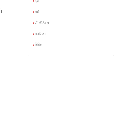
देश
ं।
धर्म
पॉलिटिक्स
मनोरंजन
विदेश