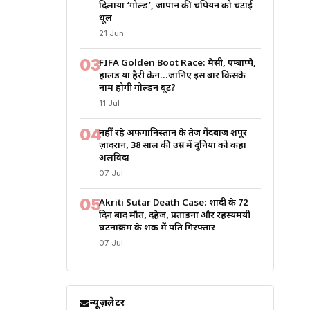
दिलाया ‘गोल्ड’, जापान की चैंपियन को चटाई
धूल
21 Jun
03
FIFA Golden Boot Race: मेसी, एम्बाप्पे,
हालैंड या हैरी केन…जानिए इस बार किसके
नाम होगी गोल्डन बूट?
11 Jul
04
नहीं रहे अफगानिस्तान के तेज गेंदबाज शपूर
ज़ादरान, 38 साल की उम्र में दुनिया को कहा
अलविदा
07 Jul
05
Akriti Sutar Death Case: शादी के 72
दिन बाद मौत, दहेज, प्रताड़ना और रहस्यमयी
घटनाक्रम के शक में पति गिरफ्तार
07 Jul
न्यूज़लेटर