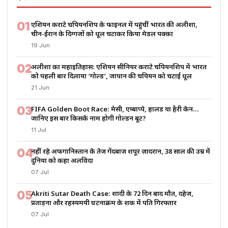
01
एशियन कराटे चैंपियनशिप के फाइनल में पहुंचीं भारत की अलीशा,
चीन-ईरान के दिग्गजों को धूल चटाकर किया मेडल पक्का
19 Jun
02
अलीशा का महाइतिहास: एशियन सीनियर कराटे चैंपियनशिप में भारत
को पहली बार दिलाया ‘गोल्ड’, जापान की चैंपियन को चटाई धूल
21 Jun
03
FIFA Golden Boot Race: मेसी, एम्बाप्पे, हालैंड या हैरी केन…
जानिए इस बार किसके नाम होगी गोल्डन बूट?
11 Jul
04
नहीं रहे अफगानिस्तान के तेज गेंदबाज शपूर ज़ादरान, 38 साल की उम्र में
दुनिया को कहा अलविदा
07 Jul
05
Akriti Sutar Death Case: शादी के 72 दिन बाद मौत, दहेज,
प्रताड़ना और रहस्यमयी घटनाक्रम के शक में पति गिरफ्तार
07 Jul