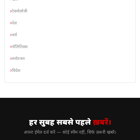
टेक्नोलॉजी
देश
धर्म
पॉलिटिक्स
मनोरंजन
विदेश
// न्यूज़लेटर
हर सुबह सबसे पहले
ख़बरें।
अपना ईमेल दर्ज करें — कोई स्पैम नहीं, सिर्फ ज़रूरी खबरें।