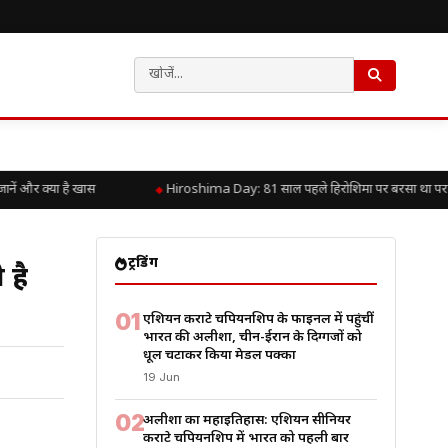
और क्या है खास
Hiroshima Day: 81 साल पहले हिरोशिमा पर बरसा था परमाणु क
ट्रेंडिंग
 है
01
एशियन कराटे चैंपियनशिप के फाइनल में पहुंचीं
भारत की अलीशा, चीन-ईरान के दिग्गजों को
धूल चटाकर किया मेडल पक्का
19 Jun
02
अलीशा का महाइतिहास: एशियन सीनियर
कराटे चैंपियनशिप में भारत को पहली बार