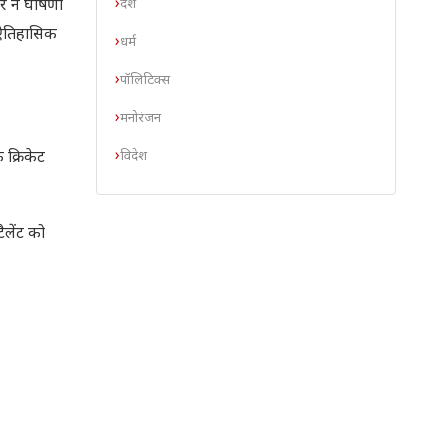
देश
र ने घोषणा
 ऐतिहासिक
धर्म
पॉलिटिक्स
मनोरंजन
विदेश
 क्रिकेट
ैलेंट को