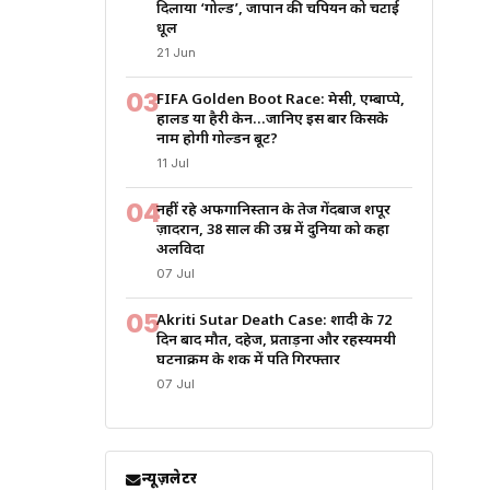
दिलाया ‘गोल्ड’, जापान की चैंपियन को चटाई
धूल
21 Jun
03
FIFA Golden Boot Race: मेसी, एम्बाप्पे,
हालैंड या हैरी केन…जानिए इस बार किसके
नाम होगी गोल्डन बूट?
11 Jul
04
नहीं रहे अफगानिस्तान के तेज गेंदबाज शपूर
ज़ादरान, 38 साल की उम्र में दुनिया को कहा
अलविदा
07 Jul
05
Akriti Sutar Death Case: शादी के 72
दिन बाद मौत, दहेज, प्रताड़ना और रहस्यमयी
घटनाक्रम के शक में पति गिरफ्तार
07 Jul
न्यूज़लेटर