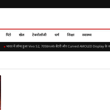
क्रिप्टो
खेल
टेक्नोलॉजी
धर्म
शिक्षा
स्वास्थ्य
भारत में लॉन्च हुआ Vivo S2, 7050mAh बैटरी और Curved AMOLED Display के साथ ज