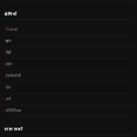
श्रेणियाँ
Travel
क्राइम
क्रिप्टो
खेल
टेक्नोलॉजी
देश
धर्म
पॉलिटिक्स
ताज़ा खबरें