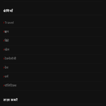
श्रेणियाँ
Travel
क्राइम
क्रिप्टो
खेल
टेक्नोलॉजी
देश
धर्म
पॉलिटिक्स
ताज़ा खबरें