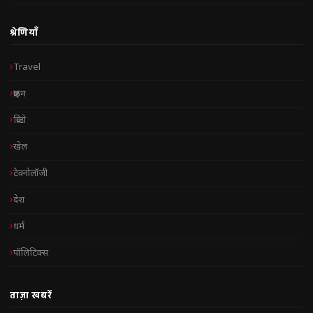
श्रेणियाँ
Travel
क्राइम
क्रिप्टो
खेल
टेक्नोलॉजी
देश
धर्म
पॉलिटिक्स
ताज़ा खबरें