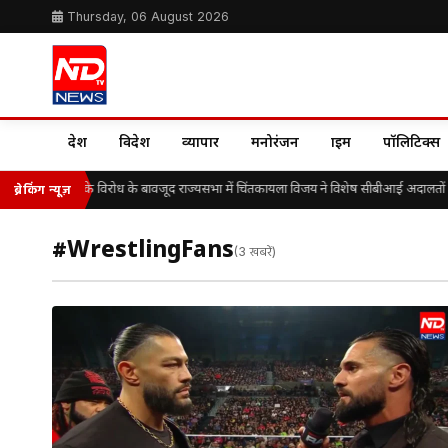
Thursday, 06 August 2026
देश
विदेश
व्यापार
मनोरंजन
क्राइम
पॉलिटिक्स
वाईएसआरसीपी के विरोध के बावजूद राज्यसभा में चिंतकायला विजय ने विशेष सीबीआई अदालतों में वर्ष
ब्रेकिंग न्यूज़
#WrestlingFans
(3 खबरें)