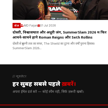
MD Faijan
01 Jul 2026
खेल
दोस्ती, विश्वासघात और अधूरी जंग, SummerSlam 2026 में फिर
आमने-सामने होंगे Roman Reigns और Seth Rollins
दोस्ती से दुश्मनी तक का सफर, The Shield का टूटना और वर्षों पुराना हिसाब।
SummerSlam 2026...
// न्यूज़लेटर
हर सुबह सबसे पहले
ख़बरें।
अपना ईमेल दर्ज करें — कोई स्पैम नहीं, सिर्फ ज़रूरी खबरें।