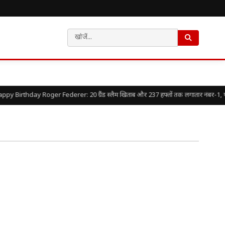
py Birthday Roger Federer: 20 ग्रैंड स्लैम खिताब और 237 हफ्तों तक लगातार नंबर-1, एक गु