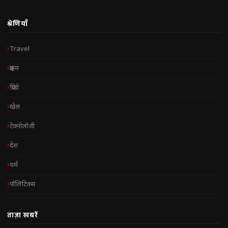
श्रेणियाँ
Travel
क्राइम
क्रिप्टो
खेल
टेक्नोलॉजी
देश
धर्म
पॉलिटिक्स
ताज़ा खबरें