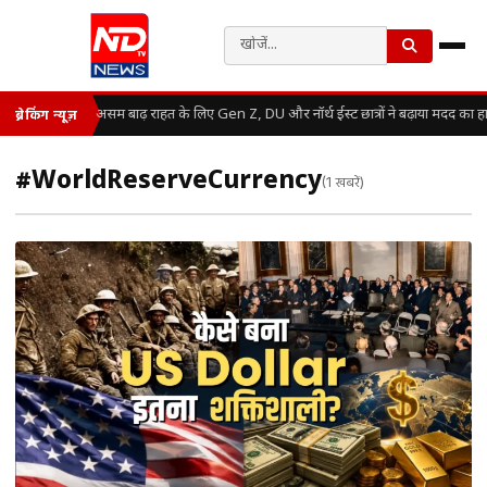
असम बाढ़ राहत के लिए Gen Z, DU और नॉर्थ ईस्ट छात्रों ने बढ़ाया मदद का ह
ब्रेकिंग न्यूज़
#WorldReserveCurrency
(1 खबरें)