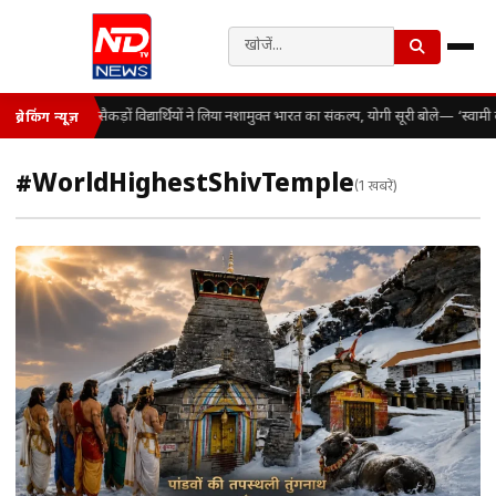
सैकड़ों विद्यार्थियों ने लिया नशामुक्त भारत का संकल्प, योगी सूरी बोले— ‘स्व
ब्रेकिंग न्यूज़
#WorldHighestShivTemple
(1 खबरें)