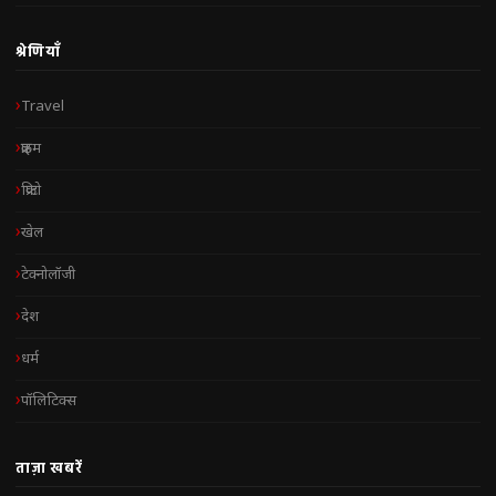
श्रेणियाँ
Travel
क्राइम
क्रिप्टो
खेल
टेक्नोलॉजी
देश
धर्म
पॉलिटिक्स
ताज़ा खबरें