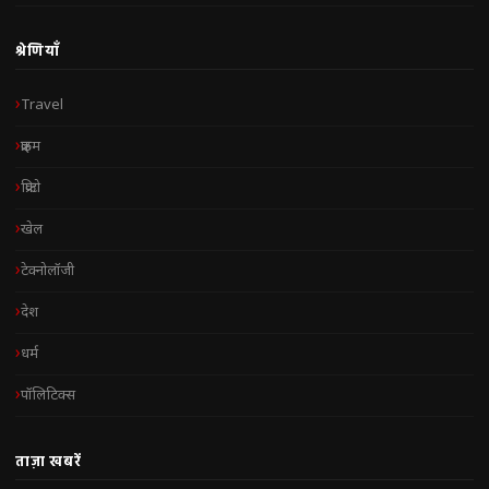
श्रेणियाँ
Travel
क्राइम
क्रिप्टो
खेल
टेक्नोलॉजी
देश
धर्म
पॉलिटिक्स
ताज़ा खबरें