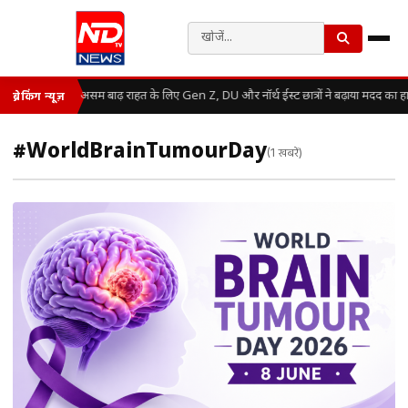
असम बाढ़ राहत के लिए Gen Z, DU और नॉर्थ ईस्ट छात्रों ने बढ़ाया मदद का ह
ब्रेकिंग न्यूज़
#WorldBrainTumourDay
(1 खबरें)