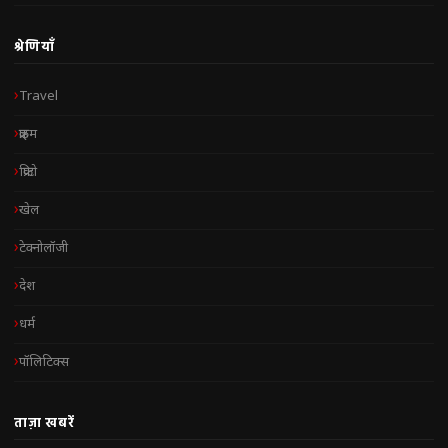
श्रेणियाँ
Travel
क्राइम
क्रिप्टो
खेल
टेक्नोलॉजी
देश
धर्म
पॉलिटिक्स
ताज़ा खबरें