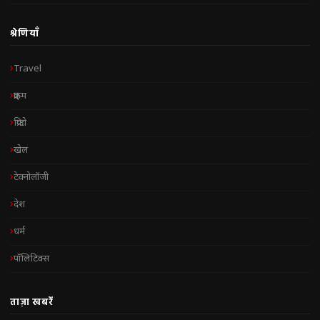
श्रेणियाँ
Travel
क्राइम
क्रिप्टो
खेल
टेक्नोलॉजी
देश
धर्म
पॉलिटिक्स
ताज़ा खबरें