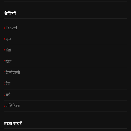
श्रेणियाँ
Travel
क्राइम
क्रिप्टो
खेल
टेक्नोलॉजी
देश
धर्म
पॉलिटिक्स
ताज़ा खबरें