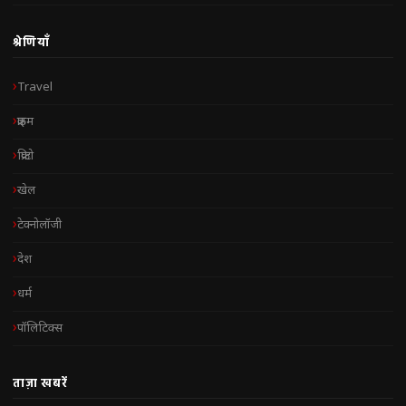
श्रेणियाँ
Travel
क्राइम
क्रिप्टो
खेल
टेक्नोलॉजी
देश
धर्म
पॉलिटिक्स
ताज़ा खबरें