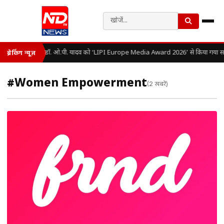
डॉ. ओ.पी. यादव को ‘LIPI Europe Media Award 2026’ से किया गया सम
ब्रेकिंग न्यूज़
#Women Empowerment
(2 खबरें)