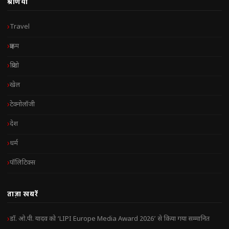
श्रेणियाँ
Travel
क्राइम
क्रिप्टो
खेल
टेक्नोलॉजी
देश
धर्म
पॉलिटिक्स
ताज़ा खबरें
डॉ. ओ.पी. यादव को ‘LIPI Europe Media Award 2026’ से किया गया सम्मानित