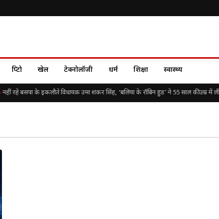
क्रिप्टो
खेल
टेक्नोलॉजी
धर्म
शिक्षा
स्वास्थ्य
नहीं रहे बसपा के इकलौते विधायक उमा शंकर सिंह, ‘बलिया के रॉबिन हुड’ ने 55 साल की उम्र में ली