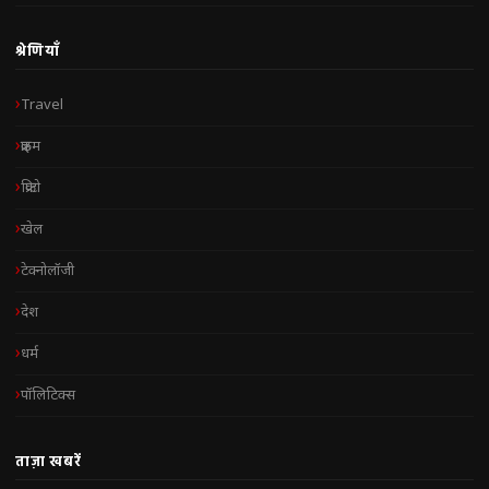
श्रेणियाँ
Travel
क्राइम
क्रिप्टो
खेल
टेक्नोलॉजी
देश
धर्म
पॉलिटिक्स
ताज़ा खबरें