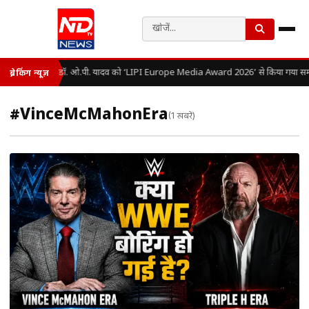
डॉ. ओ.पी. यादव को ‘LIPI Europe Media Award 2026’ से किया गया सम्
ब्रेकिंग न्यूज़
#VinceMcMahonEra
(1 खबरें)