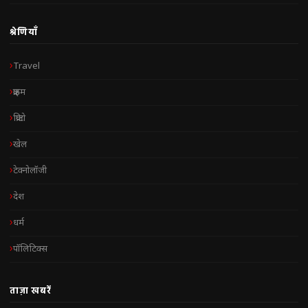
श्रेणियाँ
Travel
क्राइम
क्रिप्टो
खेल
टेक्नोलॉजी
देश
धर्म
पॉलिटिक्स
ताज़ा खबरें