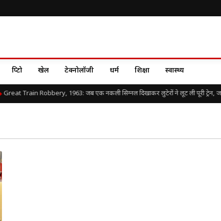
क्रिप्टो
खेल
टेक्नोलॉजी
धर्म
शिक्षा
स्वास्थ्य
Great Train Robbery, 1963: जब एक नकली सिग्नल दिखाकर लुटेरों ने लूट ली पूरी ट्रेन, जानिए